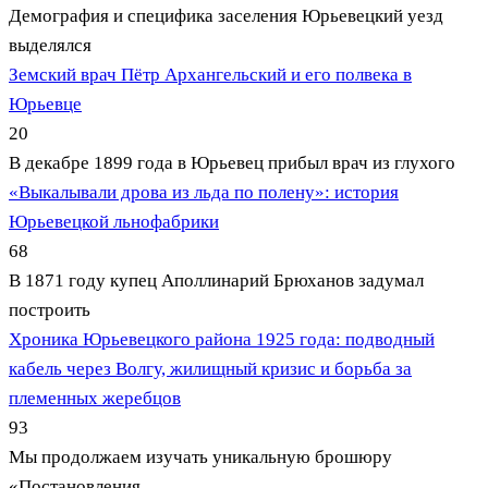
Демография и специфика заселения Юрьевецкий уезд
выделялся
Земский врач Пётр Архангельский и его полвека в
Юрьевце
20
В декабре 1899 года в Юрьевец прибыл врач из глухого
«Выкалывали дрова из льда по полену»: история
Юрьевецкой льнофабрики
68
В 1871 году купец Аполлинарий Брюханов задумал
построить
Хроника Юрьевецкого района 1925 года: подводный
кабель через Волгу, жилищный кризис и борьба за
племенных жеребцов
93
Мы продолжаем изучать уникальную брошюру
«Постановления