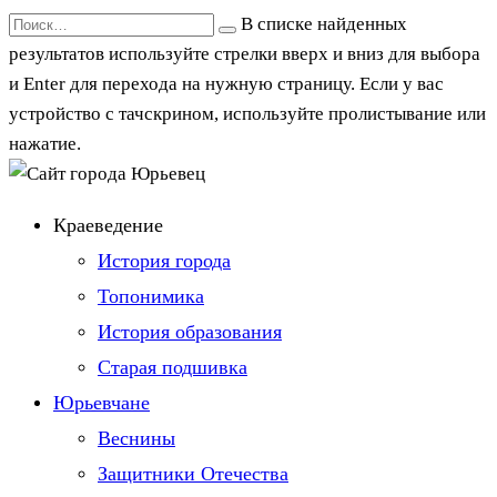
Перейти
Search
В списке найденных
к
for:
результатов используйте стрелки вверх и вниз для выбора
содержанию
и Enter для перехода на нужную страницу. Если у вас
устройство с тачскрином, используйте пролистывание или
нажатие.
Краеведение
История города
Топонимика
История образования
Старая подшивка
Юрьевчане
Веснины
Защитники Отечества