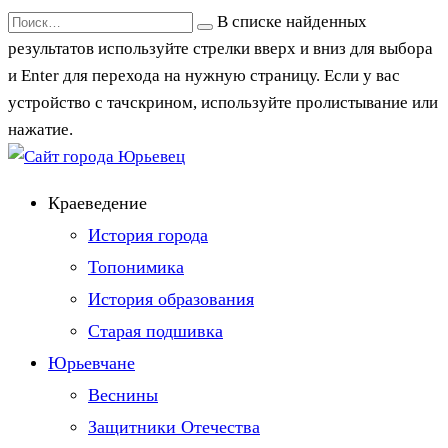
Перейти
Search
В списке найденных
к
for:
результатов используйте стрелки вверх и вниз для выбора
содержанию
и Enter для перехода на нужную страницу. Если у вас
устройство с тачскрином, используйте пролистывание или
нажатие.
Краеведение
История города
Топонимика
История образования
Старая подшивка
Юрьевчане
Веснины
Защитники Отечества