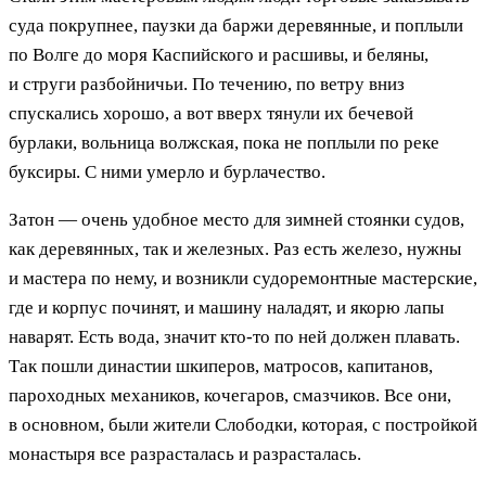
суда покрупнее, паузки да баржи деревянные, и поплыли
по Волге до моря Каспийского и расшивы, и беляны,
и струги разбойничьи. По течению, по ветру вниз
спускались хорошо, а вот вверх тянули их бечевой
бурлаки, вольница волжская, пока не поплыли по реке
буксиры. С ними умерло и бурлачество.
Затон — очень удобное место для зимней стоянки судов,
как деревянных, так и железных. Раз есть железо, нужны
и мастера по нему, и возникли судоремонтные мастерские,
где и корпус починят, и машину наладят, и якорю лапы
наварят. Есть вода, значит кто-то по ней должен плавать.
Так пошли династии шкиперов, матросов, капитанов,
пароходных механиков, кочегаров, смазчиков. Все они,
в основном, были жители Слободки, которая, с постройкой
монастыря все разрасталась и разрасталась.