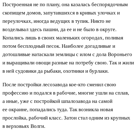
Построенная не по плану, она казалась беспорядочным
скопищем домов, запутавшихся в кривых улочках и
переулочках, иногда ведущих в тупик. Никто не
возделывал здесь пашни, да ее и не было в округе.
Копались лишь в своих маленьких огородах, поливая
потом бесплодный песок. Наиболее догадливые и
дотошливые натаскали землицы с илом с дола Вороньего
и выращивали овощи разные на потребу свою. Так и жили
в ней судовики да рыбаки, охотники и бурлаки.
После постройки лесозавода кое-кто сменил свою
профессию и подался в рабочие, многие ушли на сплав,
а иные, уже с постройкой шпалозавода на самой
ее окраине, попадались туда. Так возникла новая
прослойка, рабочий класс. Затон стал одним из крупных
в верховьях Волги.