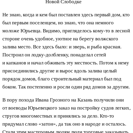
Новой Слободке
Не знаю, когда и кем был поставлен здесь первый дом, кто
был первым поселенцем, но знаю, что она немного
моложе Юрьевца. Видимо, пригляделось кому-то в лесной
стороне очень удобное, уютное на берегу волжского
залива место. Все здесь было: и зверь, и рыба красная.
Построил он лодку-долбленку, понаделал сетей
и капканов и начал обживать эту местность. Потом к нему
присоединились другие и вырос вдоль залива целый
порядок домов, благо строительный материал был под
боком. Так постепенно и росли один ряд домов за другим.
В пору похода Ивана Грозного на Казань получили они
от воеводы Юрьевецкого заказ на постройку судов легких,
стругов многоместных и принялись за дело. Кто-то
придумал слово «затон», да так оно в народе и осталось.
Стали этим мастеровым людям люди торговые заказывать