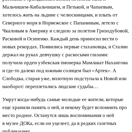
Мальчишем-Кибальчишем, и Петькой, и Чапаевым,
хотелось жить на льдине с челюскинцами, и плыть от
Северного моря в Норвежское с Папаниным, летело с
Чкаловым в Америку и следило за полетом Гризодубовой,
Расковой и Осипенко. Каждый день приносил вести о
новых рекордах. Появились первые стахановцы, и Сталин
держал на руках девчушку с раскосыми глазами:
получила орден узбекская пионерка Мамлакат Нахангова
и где-то далеко под южным солнцем был «Артек». А
Слободка, старая уже, вплотную подступала к Новой или
наоборот: переплетались людские судьбы…
Умрут когда-нибудь самые молодые ее жители, которые
еще хранили память о ней, и некому будет вспомнить про
место родное. Останутся лишь воспоминания о ней
в музее ДОКа, если он уцелеет, да в редких газетных
публикациях.