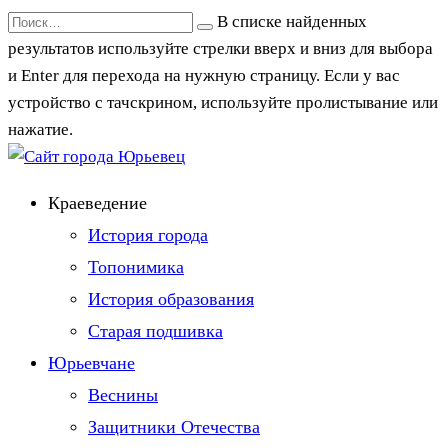
Перейти
Search
В списке найденных
к
for:
результатов используйте стрелки вверх и вниз для выбора
содержанию
и Enter для перехода на нужную страницу. Если у вас
устройство с тачскрином, используйте пролистывание или
нажатие.
Краеведение
История города
Топонимика
История образования
Старая подшивка
Юрьевчане
Веснины
Защитники Отечества