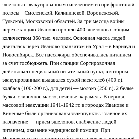
эшелоны с эвакуированным населением из прифронтовой
полосы – Смоленской, Калининской, Воронежской,
Тульской, Московской областей. За три месяца войны
через станцию Иваново прошло 400 эшелонов с общим
количеством 368 тыс. человек. Основная масса людей
двигалась через Иваново транзитом на Урал – в Барнаул и
Новосибирск. Все пассажиры обеспечивались питанием
за счет госбюджета. При станции Сортировочная
действовал специальный питательный пункт, в котором
эвакуированным выдавался сухой паек: хлеб (400 г.),
колбаса (100-200 г.), для детей — молоко (250 г.), 2 белые
булки, сливочное масло, печенье, карамель. В период
массовой эвакуации 1941-1942 гг. в городах Иванове и
Кинешме были организованы эвакопункты. Главное их
назначение — прием эшелонов, снабжение людей
питанием, оказание медицинской помощи. При
Ивановском эвакопункте работали столовая с пропускной