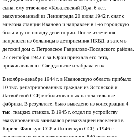
сына, ему отвечали: «Ковалевский Юра, 6 лет,
эвакуированный из Ленинграда 20 июня 1942 г. снят с
эшелона станции Иваново и направлен в 1-ю городскую
больницу по поводу дизентерии. После излечения
направлен из больницы в детприемник НКВД, а затем в
детский дом с. Петровское Гаврилово-Посадского района.
27 сентября 1942 г. за Юрой приехала его тетя,
проживавшая в г. Свердловске и забрала его».
В ноябре-декабре 1944 г. в Ивановскую область прибыло
10 тыс. репатриированных граждан из Эстонской и
Латвийской ССР, мобилизованных на текстильные
фабрики. В результате, было выведено из консервации 4
тыс. ткацких станков. В 1945 г. отдел по устройству
эвакуированных занимался реэвакуацией населения в
Карело-Финскую ССР и Литовскую ССР, в 1946 г. –
переселял на свою исконную родину 549 польских