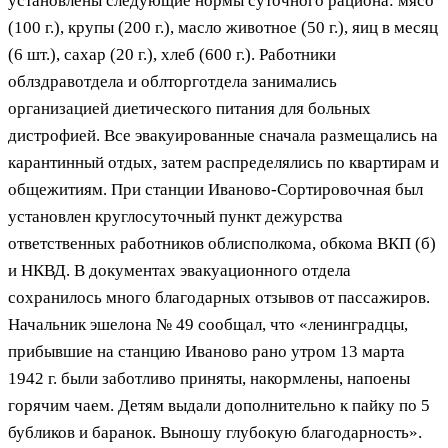
установлены следующие нормы суточного рациона: мясо
(100 г.), крупы (200 г.), масло животное (50 г.), яиц в месяц
(6 шт.), сахар (20 г.), хлеб (600 г.). Работники
облздравотдела и облторготдела занимались
организацией диетического питания для больных
дистрофией. Все эвакуированные сначала размещались на
карантинный отдых, затем распределялись по квартирам и
общежитиям. При станции Иваново-Сортировочная был
установлен круглосуточный пункт дежурства
ответственных работников облисполкома, обкома ВКП (б)
и НКВД. В документах эвакуационного отдела
сохранилось много благодарных отзывов от пассажиров.
Начальник эшелона № 49 сообщал, что «ленинградцы,
прибывшие на станцию Иваново рано утром 13 марта
1942 г. были заботливо приняты, накормлены, напоены
горячим чаем. Детям выдали дополнительно к пайку по 5
бубликов и баранок. Выношу глубокую благодарность».