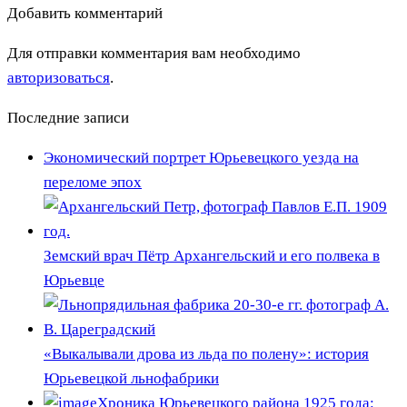
Добавить комментарий
Для отправки комментария вам необходимо
авторизоваться
.
Последние записи
Экономический портрет Юрьевецкого уезда на
переломе эпох
Земский врач Пётр Архангельский и его полвека в
Юрьевце
«Выкалывали дрова из льда по полену»: история
Юрьевецкой льнофабрики
Хроника Юрьевецкого района 1925 года: