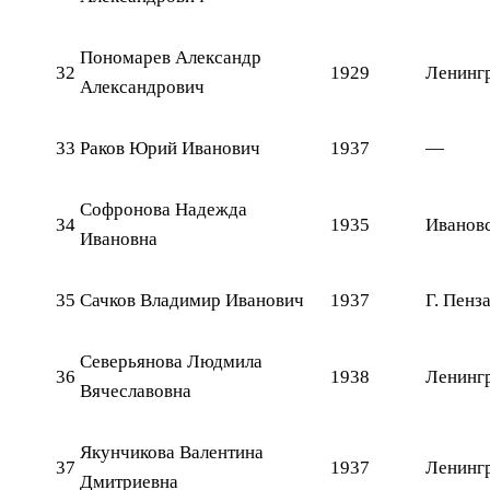
Пономарев Александр
32
1929
Ленинг
Александрович
33
Раков Юрий Иванович
1937
—
Софронова Надежда
34
1935
Ивановс
Ивановна
35
Сачков Владимир Иванович
1937
Г. Пенз
Северьянова Людмила
36
1938
Ленингр
Вячеславовна
Якунчикова Валентина
37
1937
Ленингра
Дмитриевна