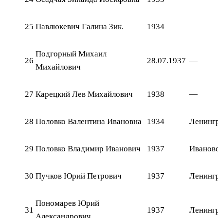
25
Павлюкевич Галина Зик.
1934
—
Подгорный Михаил
26
28.07.1937
—
Михайлович
27
Карецкий Лев Михайлович
1938
—
28
Половко Валентина Ивановна
1934
Ленингр
29
Половко Владимир Иванович
1937
Ивановс
30
Пучков Юрий Петрович
1937
Ленингр
Пономарев Юрий
31
1937
Ленингр
Александрович