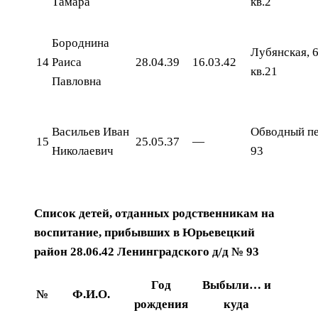
Тамара
кв.2
Бороднина
Лубянская, 6
14
Раиса
28.04.39
16.03.42
кв.21
Павловна
Васильев Иван
Обводный пе
15
25.05.37
—
Николаевич
93
Список детей, отданных родственникам на
воспитание, прибывших в Юрьевецкий
район 28.06.42 Ленинградского д/д № 93
Год
Выбыли… и
№
Ф.И.О.
рождения
куда