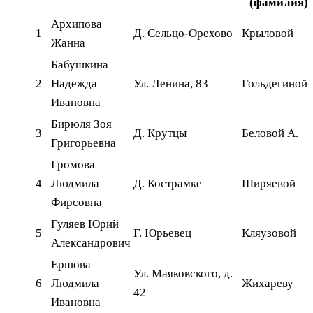
(фамилия)
Архипова
1
Д. Сельцо-Орехово
Крыловой
Жанна
Бабушкина
2
Надежда
Ул. Ленина, 83
Гольдегиной
Ивановна
Бирюля Зоя
3
Д. Крутцы
Беловой А.
Григорьевна
Громова
4
Людмила
Д. Кострамке
Ширяевой
Фирсовна
Гуляев Юрий
5
Г. Юрьевец
Кляузовой
Александрович
Ершова
Ул. Маяковского, д.
6
Людмила
Жихареву
42
Ивановна