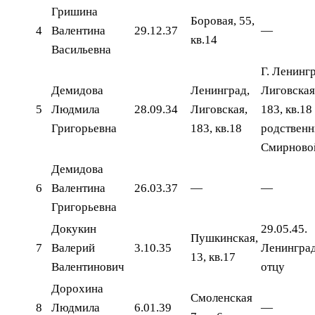
Гришина
Боровая, 55,
4
Валентина
29.12.37
—
кв.14
Васильевна
Г. Ленингр
Демидова
Ленинград,
Лиговская
5
Людмила
28.09.34
Лиговская,
183, кв.18
Григорьевна
183, кв.18
родствен
Смирново
Демидова
6
Валентина
26.03.37
—
—
Григорьевна
Докукин
29.05.45.
Пушкинская,
7
Валерий
3.10.35
Ленинград
13, кв.17
Валентинович
отцу
Дорохина
Смоленская
8
Людмила
6.01.39
—