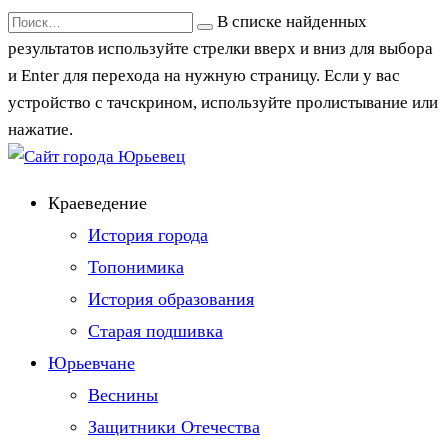
Перейти
Search
В списке найденных
к
for:
результатов используйте стрелки вверх и вниз для выбора
содержанию
и Enter для перехода на нужную страницу. Если у вас
устройство с тачскрином, используйте пролистывание или
нажатие.
Краеведение
История города
Топонимика
История образования
Старая подшивка
Юрьевчане
Веснины
Защитники Отечества