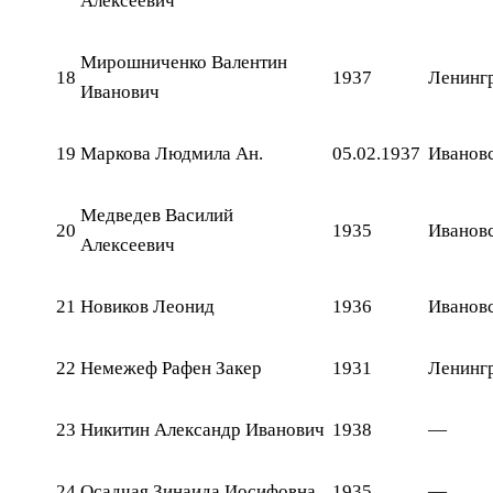
Алексеевич
Мирошниченко Валентин
18
1937
Ленингр
Иванович
19
Маркова Людмила Ан.
05.02.1937
Ивановс
Медведев Василий
20
1935
Ивановс
Алексеевич
21
Новиков Леонид
1936
Ивановс
22
Немежеф Рафен Закер
1931
Ленинг
23
Никитин Александр Иванович
1938
—
24
Осадчая Зинаида Иосифовна
1935
—