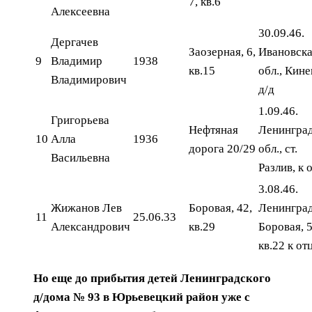
7, кв.6
Алексеевна
30.09.46.
Дергачев
Заозерная, 6,
Ивановск
9
Владимир
1938
кв.15
обл., Кин
Владимирович
д/д
1.09.46.
Григорьева
Нефтяная
Ленингра
10
Алла
1936
дорога 20/29
обл., ст.
Васильевна
Разлив, к 
3.08.46.
Жижанов Лев
Боровая, 42,
Ленинград
11
25.06.33
Александрович
кв.29
Боровая, 5
кв.22 к от
Но еще до прибытия детей Ленинградского
д/дома № 93 в Юрьевецкий район уже с