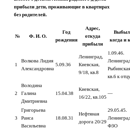
прибыли дети, проживающие в квартирах
без родителей.
Адрес,
Год
Выбыл
№
Ф. И. О.
откуда
рождения
когда и 
прибыли
1.09.46.
Ленинград,
Волкова Лидия
Ленинград
1
5.09.36
Киевская,
Александровна
Рыбинская,
9/18, кв.8
кв.6 к отц
Володина
Киевская,
2
Галина
15.04.38
—
16/22, кв.105
Дмитриевна
Григорьева
29.05.45.
Нефтяная
3
Раиса
18.08.31
Ленинград
дорога 20/29
Васильевна
ФЗО