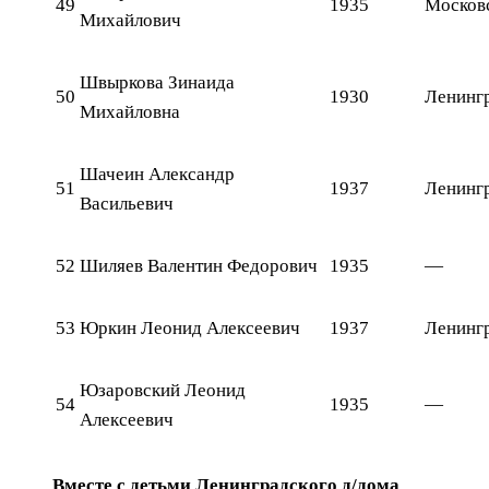
49
1935
Московс
Михайлович
Швыркова Зинаида
50
1930
Ленингр
Михайловна
Шачеин Александр
51
1937
Ленингр
Васильевич
52
Шиляев Валентин Федорович
1935
—
53
Юркин Леонид Алексеевич
1937
Ленингр
Юзаровский Леонид
54
1935
—
Алексеевич
Вместе с детьми Ленинградского д/дома