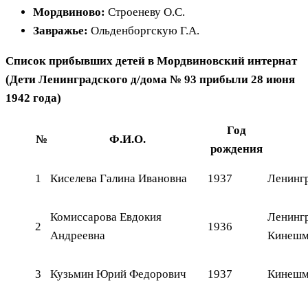
Мордвиново:
Строеневу О.С.
Завражье:
Ольденборгскую Г.А.
Список прибывших детей в Мордвиновский интернат
(Дети Ленинградского д/дома № 93 прибыли 28 июня
1942 года)
Год
№
Ф.И.О.
рождения
1
Киселева Галина Ивановна
1937
Ленингр
Комиссарова Евдокия
Ленингр
2
1936
Андреевна
Кинешма
3
Кузьмин Юрий Федорович
1937
Кинешма