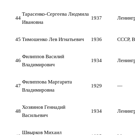
Тарасенко-Сергеева Людмила
44
1937
Ленингр
Ивановна
45
Тимошенко Лев Игнатьевич
1936
СССР, В
Филиппов Василий
46
1934
Ленингр
Владимирович
Филиппова Маргарита
47
1929
—
Владимировна
Хозяинов Геннадий
48
1934
Ленингр
Васильевич
Швырков Михаил