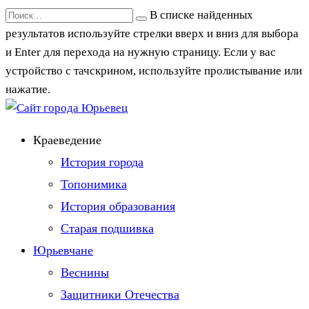
Перейти
Search
В списке найденных
к
for:
результатов используйте стрелки вверх и вниз для выбора
содержанию
и Enter для перехода на нужную страницу. Если у вас
устройство с тачскрином, используйте пролистывание или
нажатие.
Краеведение
История города
Топонимика
История образования
Старая подшивка
Юрьевчане
Веснины
Защитники Отечества