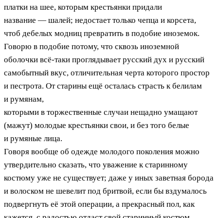
платки на шее, которым крестьянки придали
название — шалей; недостает только чепца и корсета,
чтоб дебелых модниц превратить в подобие иноземок.
Говорю в подобие потому, что сквозь иноземной
оболочки всё-таки проглядывает русский дух и русский
самобытный вкус, отличительная черта которого простор
и пестрота. От старины ещё осталась страсть к белилам
и румянам,
которыми в торжественные случаи нещадно умащают
(мажут) молодые крестьянки свои, и без того белые
и румяные лица.
Говоря вообще об одежде молодого поколения можно
утвердительно сказать, что уважение к старинному
костюму уже не существует; даже у иных заветная борода
и волоском не шевелит под бритвой, если бы вздумалось
подвергнуть её этой операции, а прекрасный пол, как
кажется, с радостью отдаст свой старинный костюм