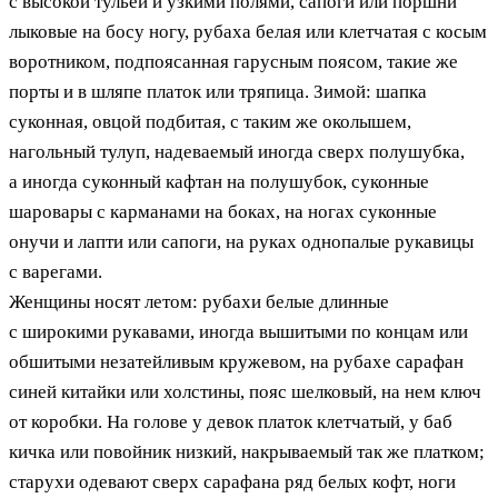
с высокой тульей и узкими полями, сапоги или поршни
лыковые на босу ногу, рубаха белая или клетчатая с косым
воротником, подпоясанная гарусным поясом, такие же
порты и в шляпе платок или тряпица. Зимой: шапка
суконная, овцой подбитая, с таким же околышем,
нагольный тулуп, надеваемый иногда сверх полушубка,
а иногда суконный кафтан на полушубок, суконные
шаровары с карманами на боках, на ногах суконные
онучи и лапти или сапоги, на руках однопалые рукавицы
с варегами.
Женщины носят летом: рубахи белые длинные
с широкими рукавами, иногда вышитыми по концам или
обшитыми незатейливым кружевом, на рубахе сарафан
синей китайки или холстины, пояс шелковый, на нем ключ
от коробки. На голове у девок платок клетчатый, у баб
кичка или повойник низкий, накрываемый так же платком;
старухи одевают сверх сарафана ряд белых кофт, ноги