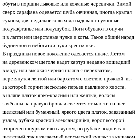
обуты в поршни лыковые или кожаные черевички. Зимой
сверх сарафана одевается шуба овчинная, иногда крытая
сукном; для недальнего выхода надевают суконные
полукафтанье или полушубок. Ноги обувают в онучи
и в лапти или шерстяные чулки и коты. Таков общий наряд
будничной и небогатой руки крестьянки.
В праздники новое поколение одевается иначе. Летом
на деревенском щёголе надет картуз недавно вошедший
в моду или высокая черная шляпа с перехватом,
перетянутая лентой или бархатом с светлою пряжкой, из-
за которой торчит несколько перьев павлиного хвоста,
в шляпе платок ярко-красный или желтый, волосы
зачёсаны на правую бровь и светятся от масла; на шее
шелковый или бумажный, яркого цвета платок, завязанный
узлом, рубаха красной александрийки, ворот которой
оторочен шнурком или галуном, по рубахе подпоясан
шелковый, так называемый персидский кушак; за кушаком