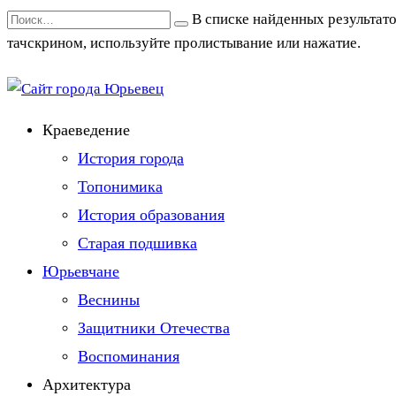
Перейти
Search
В списке найденных результато
к
for:
тачскрином, используйте пролистывание или нажатие.
содержанию
Краеведение
История города
Топонимика
История образования
Старая подшивка
Юрьевчане
Веснины
Защитники Отечества
Воспоминания
Архитектура