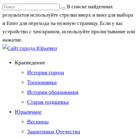
Перейти
Search
В списке найденных
к
for:
результатов используйте стрелки вверх и вниз для выбора
содержанию
и Enter для перехода на нужную страницу. Если у вас
устройство с тачскрином, используйте пролистывание или
нажатие.
Краеведение
История города
Топонимика
История образования
Старая подшивка
Юрьевчане
Веснины
Защитники Отечества