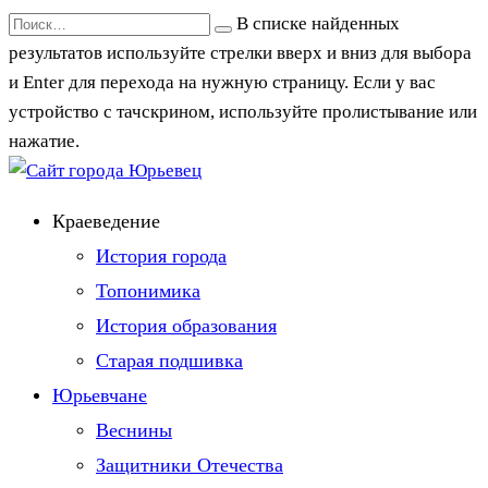
Перейти
Search
В списке найденных
к
for:
результатов используйте стрелки вверх и вниз для выбора
содержанию
и Enter для перехода на нужную страницу. Если у вас
устройство с тачскрином, используйте пролистывание или
нажатие.
Краеведение
История города
Топонимика
История образования
Старая подшивка
Юрьевчане
Веснины
Защитники Отечества